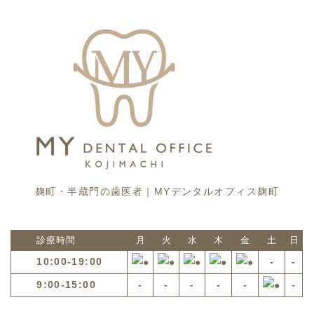
麹町・半蔵門の歯医者｜MYデンタルオフィス麹町
診療時間
月
火
水
木
金
土
日
10:00-19:00
-
-
9:00-15:00
-
-
-
-
-
-