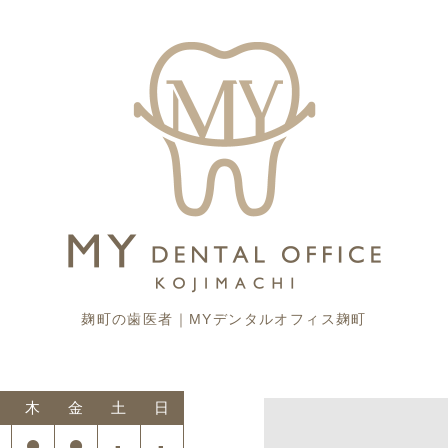
麹町の歯医者｜MYデンタルオフィス麹町
木
金
土
日
-
-