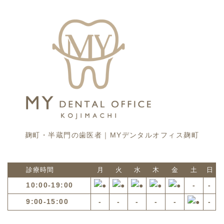
麹町・半蔵門の歯医者｜MYデンタルオフィス麹町
診療時間
月
火
水
木
金
土
日
10:00-19:00
-
-
9:00-15:00
-
-
-
-
-
-