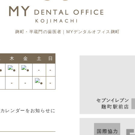
麹町・半蔵門の歯医者｜MYデンタルオフィス麹町
水
木
金
土
日
-
-
-
-
-
療カレンダーをお知らせに