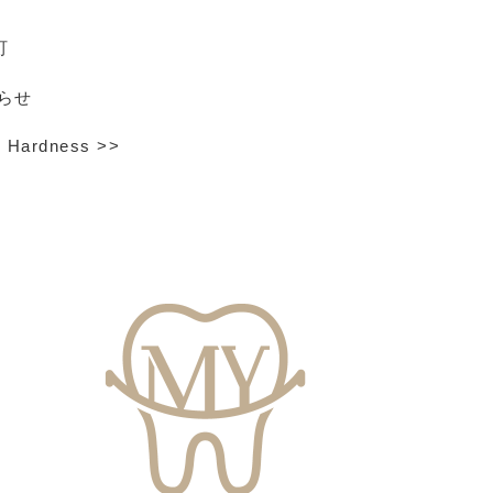
町
らせ
h Hardness
>>